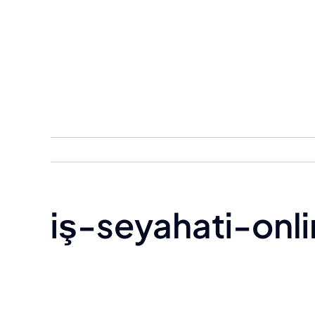
Skip
to
content
iş-seyahati-on