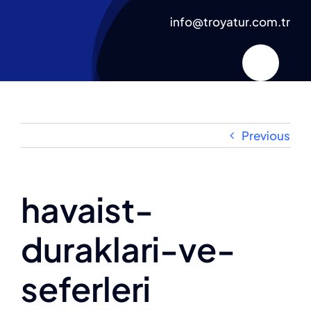
Skip
info@troyatur.com.tr
to
content
Previous
havaist-
duraklari-ve-
seferleri