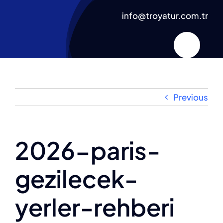
Skip
info@troyatur.com.tr
to
content
Previous
2026-paris-
gezilecek-
yerler-rehberi