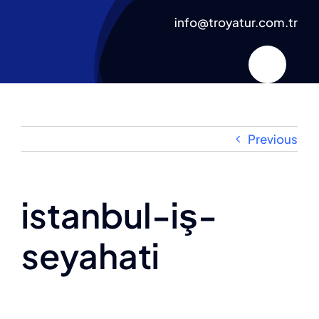
Skip
info@troyatur.com.tr
to
content
Previous
istanbul-iş-
seyahati