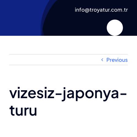
Skip
info@troyatur.com.tr
to
content
Previous
vizesiz-japonya-
turu