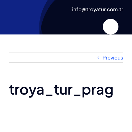
Skip
info@troyatur.com.tr
to
content
Previous
troya_tur_prag