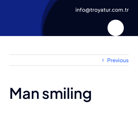
Skip
info@troyatur.com.tr
to
content
Previous
Man smiling