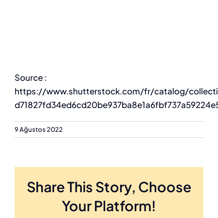
Source :
https://www.shutterstock.com/fr/catalog/collec
d71827fd34ed6cd20be937ba8e1a6fbf737a59224
9 Ağustos 2022
Share This Story, Choose
Your Platform!