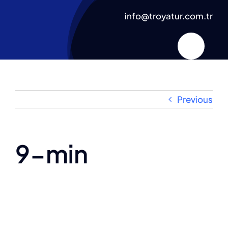
Skip
info@troyatur.com.tr
to
content
Previous
9-min