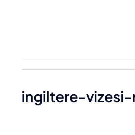
Skip
to
content
ingiltere-vizesi-n