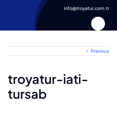
Skip
info@troyatur.com.tr
to
content
Previous
troyatur-iati-
tursab