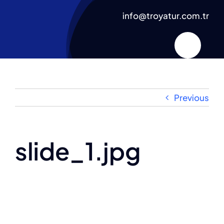
Skip
info@troyatur.com.tr
to
content
Previous
slide_1.jpg