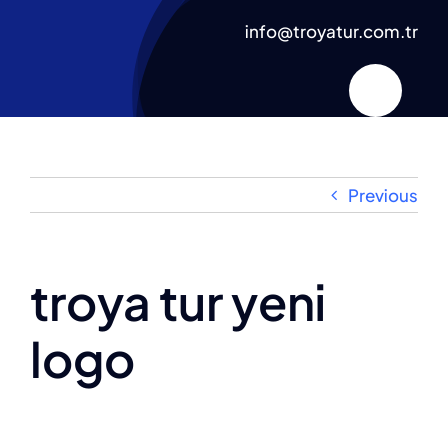
Skip
info@troyatur.com.tr
to
content
Previous
troya tur yeni
logo