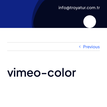
Skip
info@troyatur.com.tr
to
content
Previous
vimeo-color