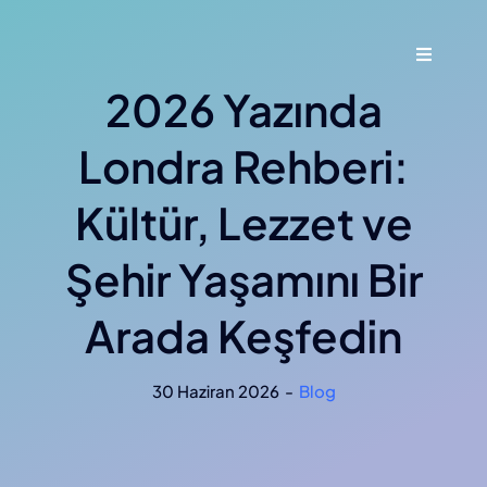
Skip
to
Toggle
content
Navigati
2026 Yazında
Ana Say
Londra Rehberi:
Hakkımı
Kültür, Lezzet ve
Hizmetl
Şehir Yaşamını Bir
Blog
Arada Keşfedin
İletişim
30 Haziran 2026
-
Blog