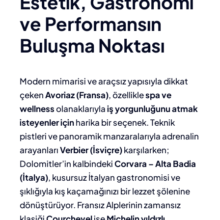
Estetik, Gastronomi
ve Performansın
Buluşma Noktası
Modern mimarisi ve araçsız yapısıyla dikkat
çeken
Avoriaz (Fransa)
, özellikle
spa ve
wellness
olanaklarıyla
iş yorgunluğunu atmak
isteyenler için
harika bir seçenek. Teknik
pistleri ve panoramik manzaralarıyla adrenalin
arayanları
Verbier (İsviçre)
karşılarken;
Dolomitler’in kalbindeki
Corvara – Alta Badia
(İtalya)
, kusursuz İtalyan gastronomisi ve
şıklığıyla kış kaçamağınızı bir lezzet şölenine
dönüştürüyor. Fransız Alplerinin zamansız
klasiği
Courchevel
ise
Michelin yıldızlı