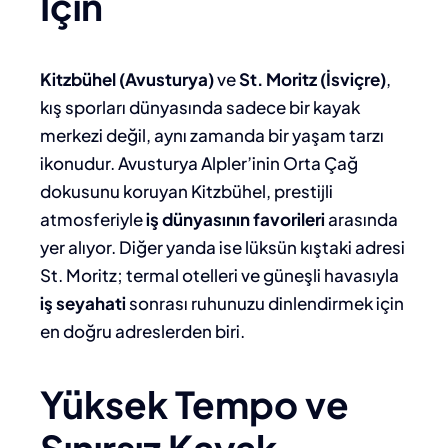
İçin
Kitzbühel (Avusturya)
ve
St. Moritz (İsviçre)
,
kış sporları dünyasında sadece bir kayak
merkezi değil, aynı zamanda bir yaşam tarzı
ikonudur. Avusturya Alpler’inin Orta Çağ
dokusunu koruyan Kitzbühel, prestijli
atmosferiyle
iş dünyasının favorileri
arasında
yer alıyor. Diğer yanda ise lüksün kıştaki adresi
St. Moritz; termal otelleri ve güneşli havasıyla
iş seyahati
sonrası ruhunuzu dinlendirmek için
en doğru adreslerden biri.
Yüksek Tempo ve
Sınırsız Kayak