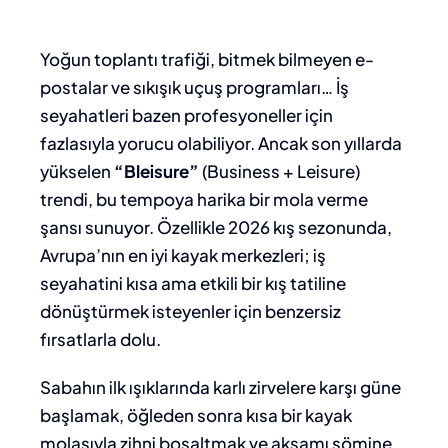
Yoğun toplantı trafiği, bitmek bilmeyen e-
postalar ve sıkışık uçuş programları… İş
seyahatleri bazen profesyoneller için
fazlasıyla yorucu olabiliyor. Ancak son yıllarda
yükselen
“Bleisure”
(Business + Leisure)
trendi, bu tempoya harika bir mola verme
şansı sunuyor. Özellikle 2026 kış sezonunda,
Avrupa’nın en iyi kayak merkezleri; iş
seyahatini kısa ama etkili bir kış tatiline
dönüştürmek isteyenler için benzersiz
fırsatlarla dolu.
Sabahın ilk ışıklarında karlı zirvelere karşı güne
başlamak, öğleden sonra kısa bir kayak
molasıyla zihni boşaltmak ve akşamı şömine