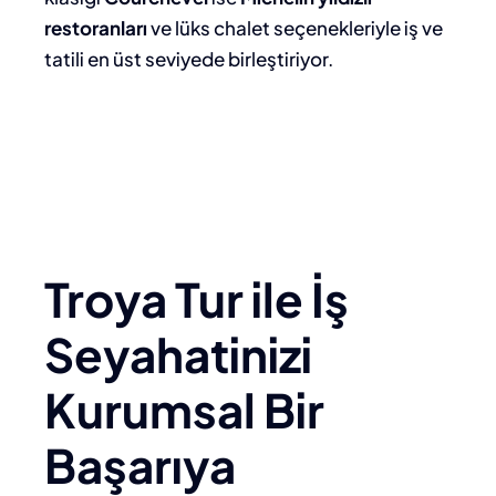
restoranları
ve lüks chalet seçenekleriyle iş ve
tatili en üst seviyede birleştiriyor.
Troya Tur ile İş
Seyahatinizi
Kurumsal Bir
Başarıya