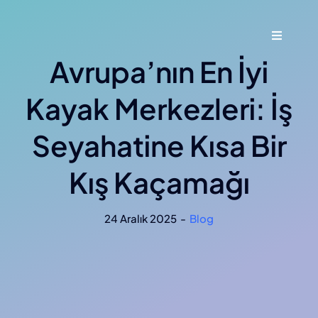
Skip
to
Toggle
content
Navigati
Avrupa’nın En İyi
Ana Say
Kayak Merkezleri: İş
Hakkımı
Seyahatine Kısa Bir
Hizmetl
Kış Kaçamağı
Blog
24 Aralık 2025
-
Blog
İletişim