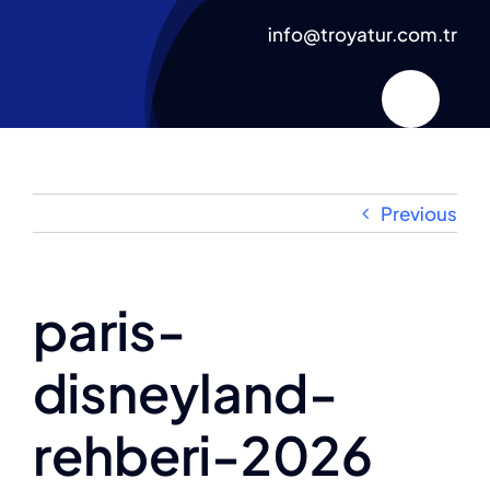
Skip
info@troyatur.com.tr
to
content
Previous
paris-
disneyland-
rehberi-2026