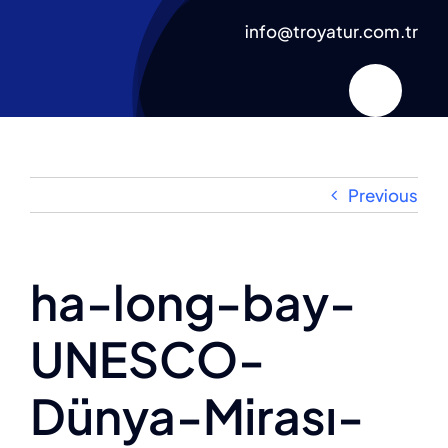
Skip
info@troyatur.com.tr
to
content
Previous
ha-long-bay-
UNESCO-
Dünya-Mirası-