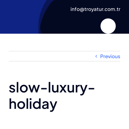
Skip
info@troyatur.com.tr
to
content
Previous
slow-luxury-
holiday