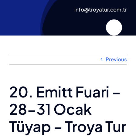
Skip
info@troyatur.com.tr
to
content
Previous
20. Emitt Fuari –
28-31 Ocak
Tüyap – Troya Tur