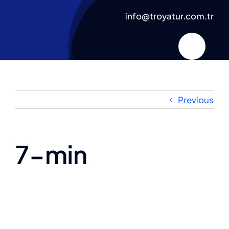
Skip
info@troyatur.com.tr
to
content
Previous
7-min