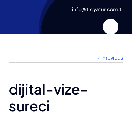
Skip
info@troyatur.com.tr
to
content
Previous
dijital-vize-
sureci