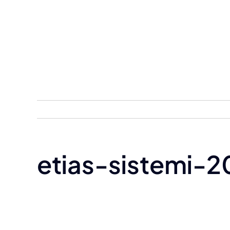
Skip
to
content
etias-sistemi-2