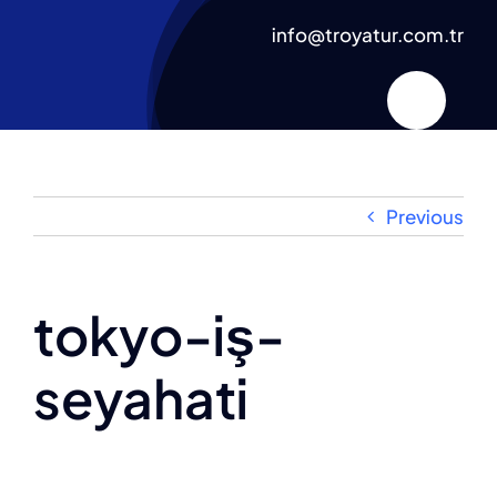
Skip
info@troyatur.com.tr
to
content
Previous
tokyo-iş-
seyahati