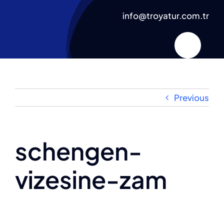
Skip
info@troyatur.com.tr
to
content
Previous
schengen-
vizesine-zam