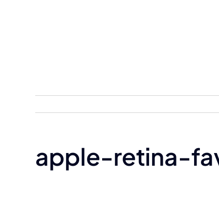
Skip
to
content
apple-retina-fa