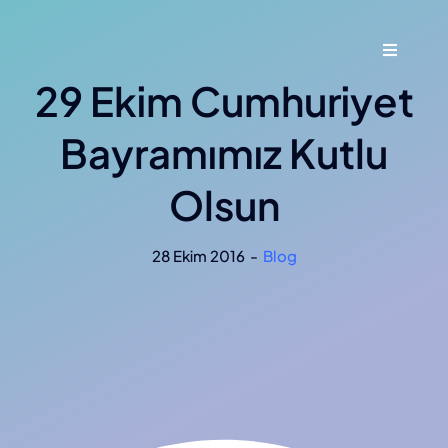
Skip
to
Toggle
content
Navigati
29 Ekim Cumhuriyet
Ana Say
Bayramımız Kutlu
Hakkımı
Olsun
Hizmetl
28 Ekim 2016
-
Blog
Blog
İletişim