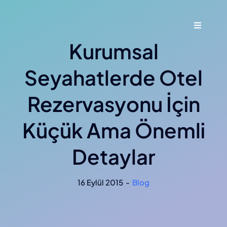
Skip
to
Toggle
content
Navigati
Kurumsal
Ana Say
Seyahatlerde Otel
Hakkımı
Rezervasyonu İçin
Hizmetl
Küçük Ama Önemli
Blog
Detaylar
İletişim
16 Eylül 2015
-
Blog