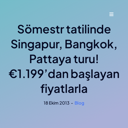
Skip
to
Toggle
content
Navigati
Sömestr tatilinde
Ana Say
Singapur, Bangkok,
Hakkımı
Pattaya turu!
Hizmetl
€1.199’dan başlayan
Blog
fiyatlarla
İletişim
18 Ekim 2013
-
Blog