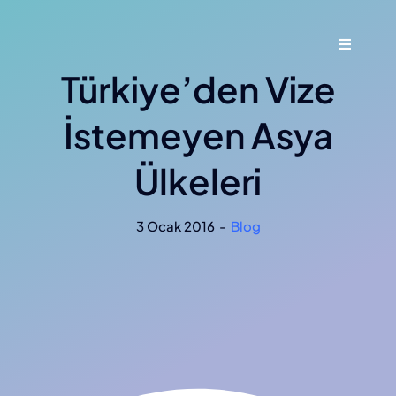
Skip
to
Toggle
content
Navigati
Türkiye’den Vize
Ana Say
İstemeyen Asya
Hakkımı
Ülkeleri
Hizmetl
3 Ocak 2016
-
Blog
Blog
İletişim