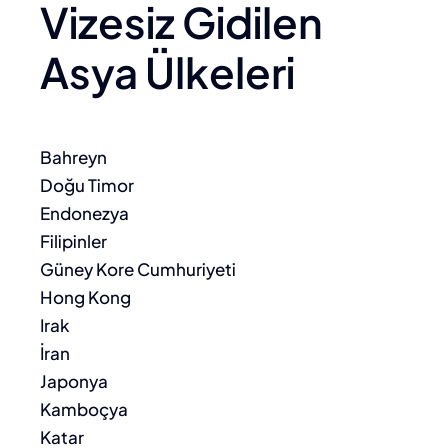
Vizesiz Gidilen
Asya Ülkeleri
Bahreyn
Doğu Timor
Endonezya
Filipinler
Güney Kore Cumhuriyeti
Hong Kong
Irak
İran
Japonya
Kamboçya
Katar