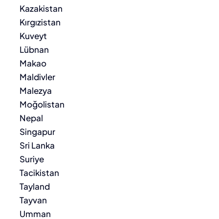
Kazakistan
Kırgızistan
Kuveyt
Lübnan
Makao
Maldivler
Malezya
Moğolistan
Nepal
Singapur
Sri Lanka
Suriye
Tacikistan
Tayland
Tayvan
Umman