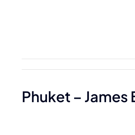
Skip
to
content
Phuket – James B