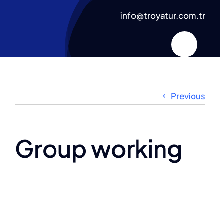
Skip
info@troyatur.com.tr
to
content
Previous
Group working