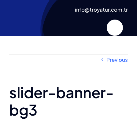
Skip
info@troyatur.com.tr
to
content
Previous
slider-banner-
bg3